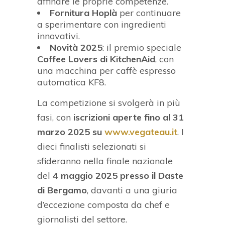
affinare le proprie competenze.
Fornitura Hoplà
per continuare
a sperimentare con ingredienti
innovativi.
Novità 2025
: il premio speciale
Coffee Lovers di KitchenAid
, con
una macchina per caffè espresso
automatica KF8.
La competizione si svolgerà in più
fasi, con
iscrizioni aperte fino al 31
marzo 2025 su
www.vegateau.it
. I
dieci finalisti selezionati si
sfideranno nella finale nazionale
del
4 maggio 2025 presso il Daste
di Bergamo
, davanti a una giuria
d’eccezione composta da chef e
giornalisti del settore.