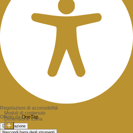
Regolazioni di accessibilità
Moduli di contenuto
Offerto da
OneTap
Dimensione icona
Dichiarazione
Nascondi barra degli strumenti