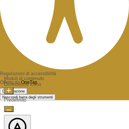
Regolazioni di accessibilità
Moduli di contenuto
Offerto da
OneTap
Dimensione icona
Dichiarazione
Nascondi barra degli strumenti
Predefinito